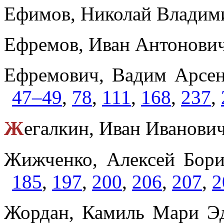
Ефимов, Николай Владим
Ефремов, Иван Антонови
Ефремович, Вадим Арсен
47–49
,
78
,
111
,
168
,
237
,
Ж
егалкин, Иван Иванови
Жижченко, Алексей Бори
185
,
197
,
200
,
206
,
207
,
2
Жордан, Камиль Мари Эд