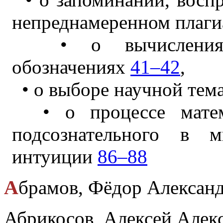
непреднамеренном
плаг
• о вычислениях 
обозначениях
41–42
,
• о выборе научной
тем
• о процессе матема
подсознательного в 
интуиции
86–88
А
брамов, Фёдор Алексан
Абрикосов, Алексей Алекс