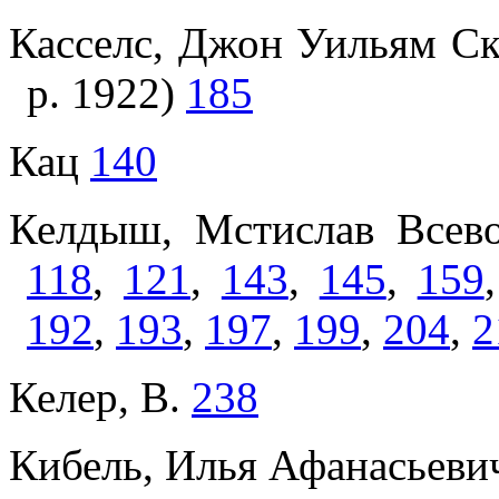
Касселс, Джон Уильям Скот
р. 1922)
185
Кац
140
Келдыш, Мстислав Всев
118
,
121
,
143
,
145
,
159
192
,
193
,
197
,
199
,
204
,
2
Келер, В.
238
Кибель, Илья Афанасьеви