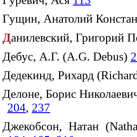
Гущин, Анатолий Констан
Д
анилевский, Григорий П
Дебус, А.Г. (A.G. Debus)
2
Дедекинд, Рихард (Richar
Делоне, Борис Николаеви
204
,
237
Джекобсон, Натан (Nath