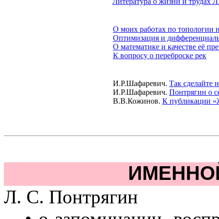
Литература о жизни и трудах Л
О моих работах по топологии и
Оптимизация и дифференциал
О математике и качестве её пр
К вопросу о переброске рек
И.Р.Шафаревич
.
Так сделайте 
И.Р.Шафаревич
.
Понтрягин о с
В.В.Кожинов
.
К публикации «
ИМЕННО
Л. С. Понтрягин
• о запоминании, воспр