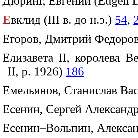
Дюринг, Евгений (Eugen 
Е
вклид (III в. до н.э.)
54
,
Егоров, Дмитрий Федоро
Елизавета II, королева В
II, р. 1926)
186
Емельянов, Станислав Вас
Есенин, Сергей Александ
Есенин–Вольпин, Алексан