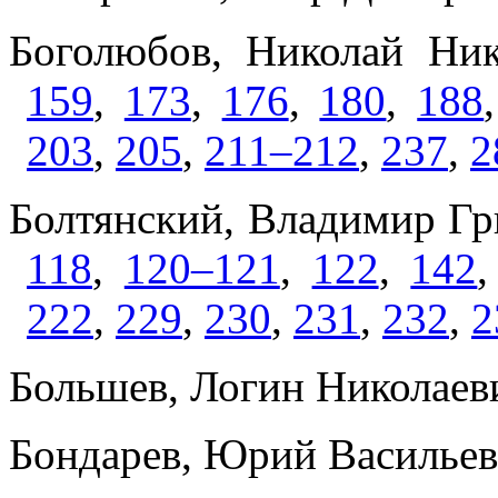
Боголюбов, Николай Ни
159
,
173
,
176
,
180
,
188
203
,
205
,
211–212
,
237
,
2
Болтянский, Владимир Гр
118
,
120–121
,
122
,
142
222
,
229
,
230
,
231
,
232
,
2
Большев, Логин Николаев
Бондарев, Юрий Васильев