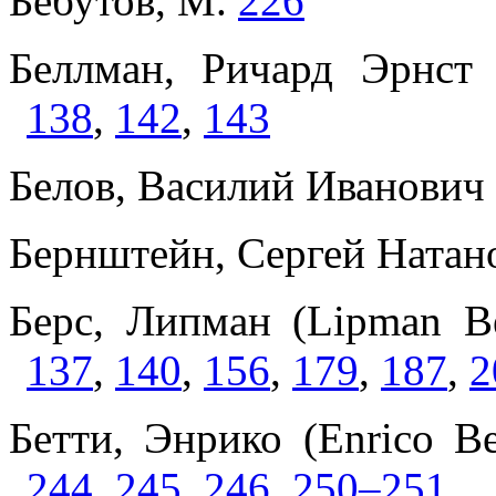
Бебутов, М.
226
Беллман, Ричард Эрнст 
138
,
142
,
143
Белов, Василий Иванович 
Бернштейн, Сергей Натан
Берс, Липман (Lipman B
137
,
140
,
156
,
179
,
187
,
2
Бетти, Энрико (Enrico B
244
,
245
,
246
,
250–251