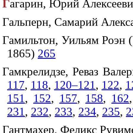
Г
агарин, Юрий Алексеев
Гальперн, Самарий Алекс
Гамильтон, Уильям Роэн (
1865)
265
Гамкрелидзе, Реваз Вале
117
,
118
,
120–121
,
122
,
1
151
,
152
,
157
,
158
,
162
231
,
232
,
233
,
234
,
235
,
2
Гантмахер, Феликс Рувим