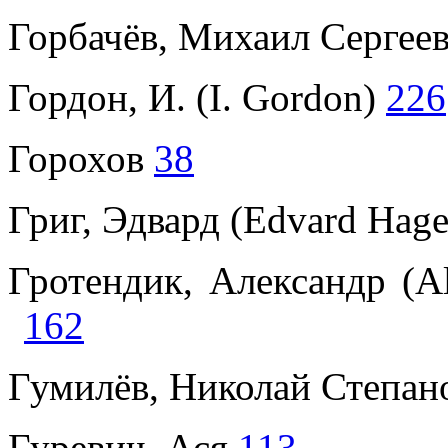
Горбачёв, Михаил Сергеев
Гордон, И. (I. Gordon)
226
Горохов
38
Григ, Эдвард (Edvard Hag
Гротендик, Александр (Al
162
Гумилёв, Николай Степан
Гуревич, Ася
113