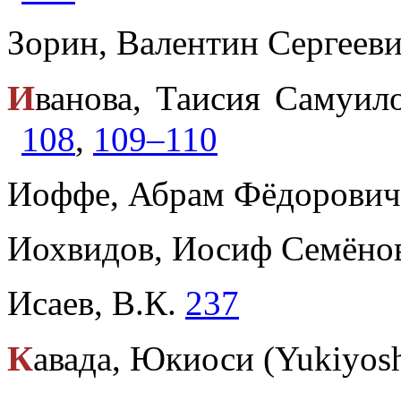
Зорин, Валентин Сергееви
И
ванова, Таисия Самуи
108
,
109–110
Иоффе, Абрам Фёдорович
Иохвидов, Иосиф Семён
Исаев, В.К.
237
К
авада, Юкиоси (Yukiyos