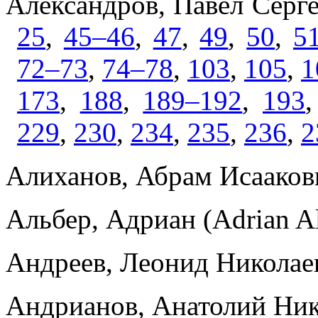
Александров, Павел Серг
25
,
45–46
,
47
,
49
,
50
,
5
72–73
,
74–78
,
103
,
105
,
1
173
,
188
,
189–192
,
193
229
,
230
,
234
,
235
,
236
,
2
Алиханов, Абрам Исааков
Альбер, Адриан (Adrian A
Андреев, Леонид Николае
Андрианов, Анатолий Ни