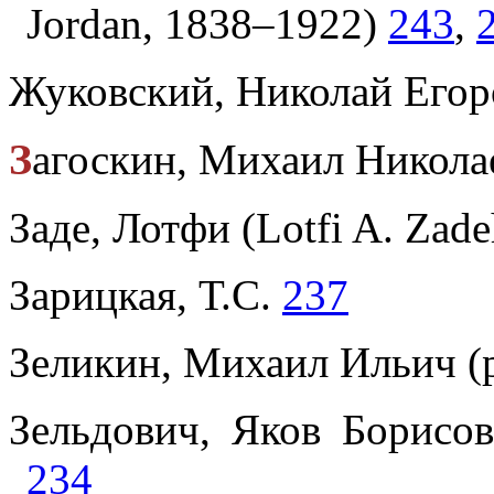
Jordan, 1838–1922)
243
,
Жуковский, Николай Егор
З
агоскин, Михаил Никола
Заде, Лотфи (Lotfi A. Zade
Зарицкая, Т.С.
237
Зеликин, Михаил Ильич (
Зельдович, Яков Борисо
234