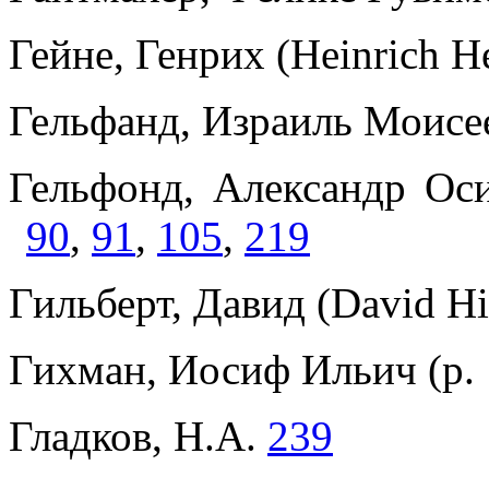
Гейне, Генрих (Heinrich H
Гельфанд, Израиль Моисее
Гельфонд, Александр Ос
90
,
91
,
105
,
219
Гильберт, Давид (David Hi
Гихман, Иосиф Ильич (р.
Гладков, Н.А.
239