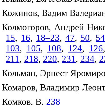
Кожинов, Вадим Валериа
Колмогоров, Андрей Ник
15
,
16
,
18–23
,
47
,
50
,
5
103
,
105
,
108
,
124
,
126
211
,
218
,
220
,
231
,
234
,
2
Кольман, Эрнест Яромир
Комаров, Владимир Леонт
Комков, В.
238