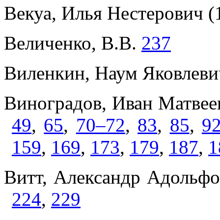
Векуа, Илья Нестерович 
Величенко, В.В.
237
Виленкин, Наум Яковлевич
Виноградов, Иван Матвее
49
,
65
,
70–72
,
83
,
85
,
9
159
,
169
,
173
,
179
,
187
,
1
Витт, Александр Адольф
224
,
229