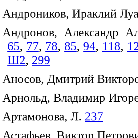
Андроников, Ираклий Луа
Андронов, Александр А
65
,
77
,
78
,
85
,
94
,
118
,
1
Ш2
,
299
Аносов, Дмитрий Викторо
Арнольд, Владимир Игоре
Артамонова, Л.
237
Астафьев, Виктор Петров