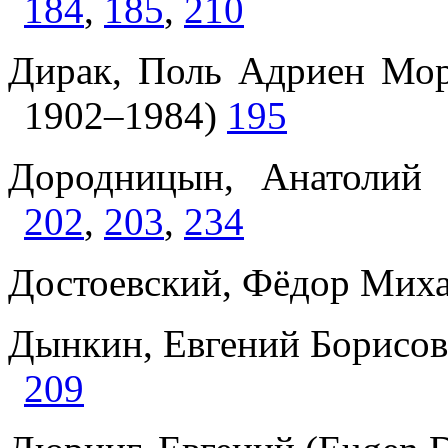
184
,
185
,
210
Дирак, Поль Адриен Мори
1902–1984)
195
Дородницын, Анатолий 
202
,
203
,
234
Достоевский, Фёдор Мих
Дынкин, Евгений Борисови
209