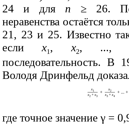
24 и для
n
≥ 26.
По
неравенства остаётся тол
21, 23 и 25. Известно т
если
x
,
x
, ...
1
2
последовательность. В 
Володя Дринфельд доказал
x
x
1
2
+
+ ... 
x
+
x
x
+
x
2
3
3
4
где точное значение γ = 0,