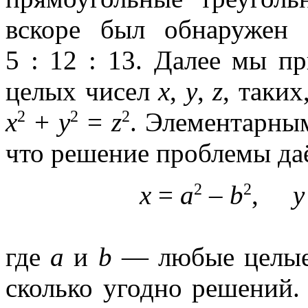
вскоре был обнаружен 
5 : 12 : 13.
Далее мы пр
целых чисел
x
,
y
,
z
,
таких,
2
2
2
x
+
y
=
z
. Элементарны
что решение проблемы да
2
2
x
=
a
–
b
,
y
где
a
и
b
— любые целые 
сколько угодно решений. 