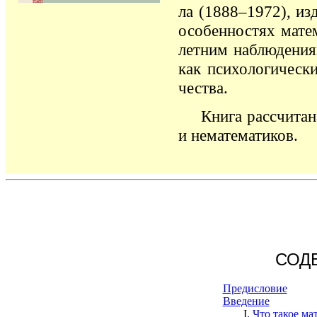
ла
(1888–1972),
изд
осо­бен­ностях мате­
лет­ним наблю­де­ния
как психо­ло­ги­ческ
чест­ва.
Книга рассчита
и нематематиков.
СОД
Предисловие
Введение
I.
Что такое ма