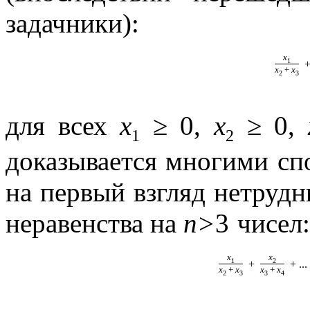
задачники):
x
1
x
+
x
2
3
для всех
x
≥ 0,
x
≥ 0,
1
2
доказывается многими сп
на первый взгляд нетруд
неравенства на
n
>3
чисел:
x
x
1
2
+
+ ...
x
+
x
x
+
x
2
3
3
4