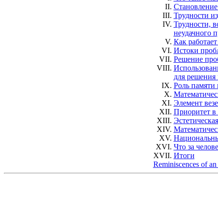
II.
Становление
III.
Трудности и
IV.
Трудности, в
неудачного п
V.
Как работает
VI.
Истоки проб
VII.
Решение про
VIII.
Использован
для решения
IX.
Роль памяти 
X.
Математичес
XI.
Элемент везе
XII.
Приоритет в
XIII.
Эстетическая
XIV.
Математичес
XV.
Национальны
XVI.
Что за челов
XVII.
Итоги
Reminiscences of an