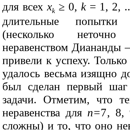
для всех
x
≥ 0,
k
= 1, 2, .
k
длительные попытки 
(несколько неточно
неравенством Диананды —
привели к успеху. Тольк
удалось весьма изящно д
был сделан первый шаг
задачи. Отметим, что те
неравенства для
n
=7
,
8, 
сложны) и то, что оно н