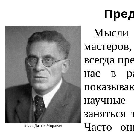
Пре
Мысли
мастеров
всегда пр
нас в ра
показыва
научные
заняться
Часто он
Луис Джоэл Морделл