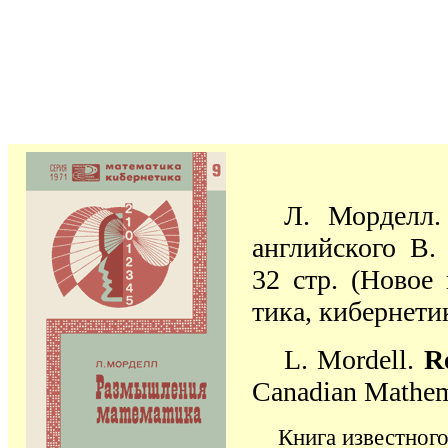
Л. Морделл
англий­ского В.
32 стр. (Новое 
тика, кибер­не­ти
L. Mordell.
R
Canadian Mathema
Книга известного 