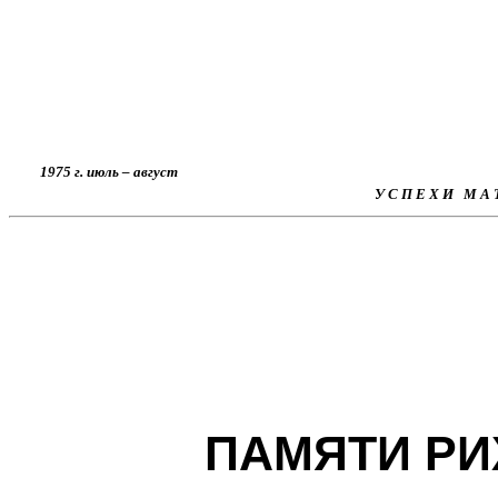
1975 г. июль – август
У С П Е Х И М А Т
ПАМЯТИ
РИ