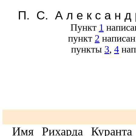
П. С. А л е к с а н д 
Пункт
1
написан
пункт
2
написан
пункты
3
,
4
нап
Имя Рихарда Куранта