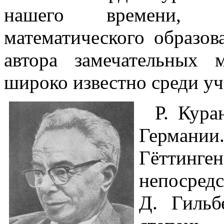
нашего времени, кр
математического образов
автора замечательных
широко известно среди уч
Р. Кура
Германии
Гёттинг
непоср
Д. Гильб