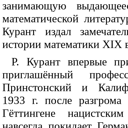
занимающую выдающее
математической литерату
Курант издал замечат
истории математики XIX в
Р. Курант впервые п
приглашённый професс
Принстонский и Калиф
1933 г. после разгрома
Гёттингене нацистски
навсегда покидает Герма