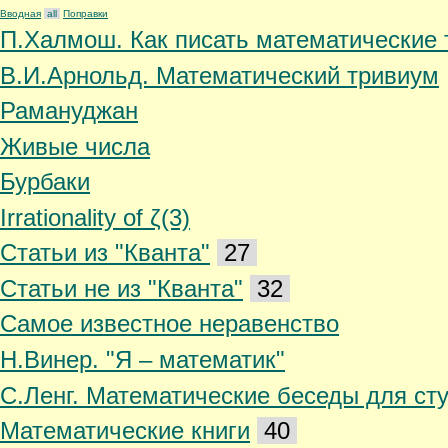
Вводная
all
Поправки
П.Халмош. Как писать
математические 
В.И.Арнольд.
Математический тривиум
Рамануджан
Живые числа
Бурбаки
Irrationality of ζ(3)
Статьи из "Кванта"
27
Статьи не из "Кванта"
32
Самое известное
неравенство
Н.Винер. "Я – математик"
С.Ленг. Математические
беседы для ст
Математические книги
40