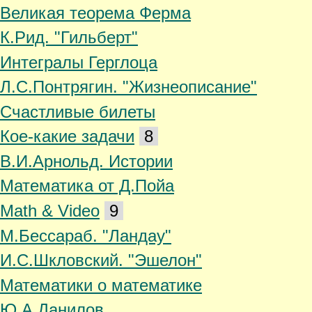
Великая теорема Ферма
К.Рид. "Гильберт"
Интегралы Герглоца
Л.С.Понтрягин.
"Жизнеописание"
Счастливые билеты
Кое-какие задачи
8
В.И.Арнольд. Истории
Математика от Д.Пойа
Math & Video
9
М.Бессараб. "Ландау"
И.С.Шкловский. "Эшелон"
Математики о математике
Ю.А.Данилов